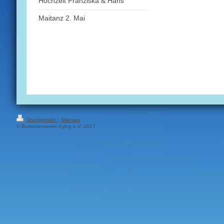
Hochzeit Franziska & Hans
Maitanz 2. Mai
Druckversion
|
Sitemap
© Burschenverein Aying e.V. 2017